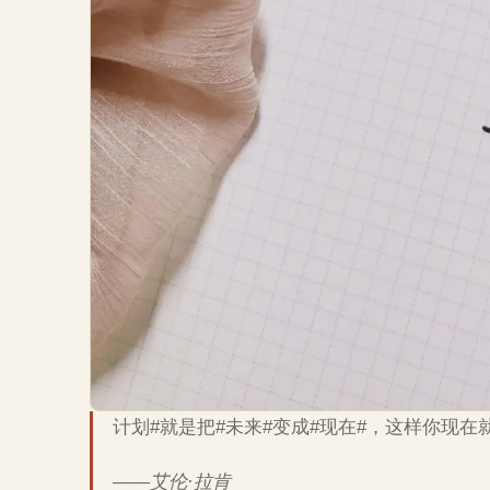
计划#就是把#未来#变成#现在#，这样你现在
——艾伦·拉肯