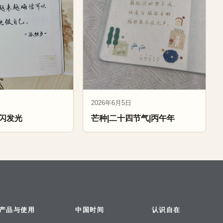
2026年6月5日
闪发光
芒种|二十四节气|丙午年
产品与使用
中国时间
认识自在