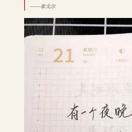
——泰戈尔