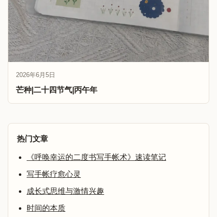
2026年6月5日
芒种|二十四节气|丙午年
热门文章
《呼唤幸运的二度书写手帐术》速读笔记
写手帐疗愈心灵
成长式思维与激情兴趣
时间的本质