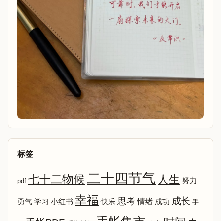
标签
二十四节气
七十二物候
人生
努力
pdf
幸福
成长
思考
情绪
勇气
学习
小红书
快乐
成功
手