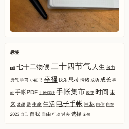
标签
二十四节气
七十二物候
人生
努力
pdf
幸福
成长
思考
情绪
勇气
学习
小红书
快乐
成功
手
手帐集市
时间
手帐PDF
未
改变
帐
手帐模板
电子手帐
生活
来
目标
生命
爱
自信
自在
梦想
选择
自我
自由
2023
自己
行动
过去
金句