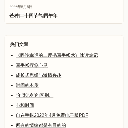
2026年6月5日
芒种|二十四节气|丙午年
热门文章
《呼唤幸运的二度书写手帐术》速读笔记
写手帐疗愈心灵
成长式思维与激情兴趣
时间的本质
“年”和“岁”的区别。
心和时间
自在手帐2022年4月免费电子版PDF
所有的情绪都是有目的的