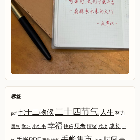
标签
二十四节气
七十二物候
人生
努力
pdf
幸福
成长
思考
情绪
勇气
学习
小红书
快乐
成功
手
手帐集市
时间
手帐PDF
未