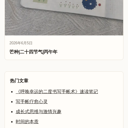
2026年6月5日
芒种|二十四节气|丙午年
热门文章
《呼唤幸运的二度书写手帐术》速读笔记
写手帐疗愈心灵
成长式思维与激情兴趣
时间的本质