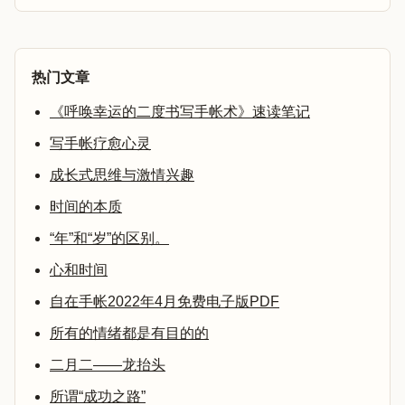
热门文章
《呼唤幸运的二度书写手帐术》速读笔记
写手帐疗愈心灵
成长式思维与激情兴趣
时间的本质
“年”和“岁”的区别。
心和时间
自在手帐2022年4月免费电子版PDF
所有的情绪都是有目的的
二月二——龙抬头
所谓“成功之路”