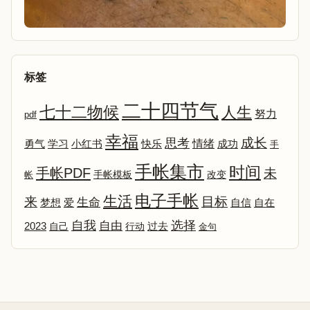
标签
二十四节气
七十二物候
人生
努力
pdf
幸福
成长
思考
情绪
勇气
学习
小红书
快乐
成功
手
手帐集市
时间
手帐PDF
未
改变
帐
手帐模板
电子手帐
生活
来
目标
生命
爱
自信
自在
梦想
选择
自我
自由
2023
自己
行动
过去
金句