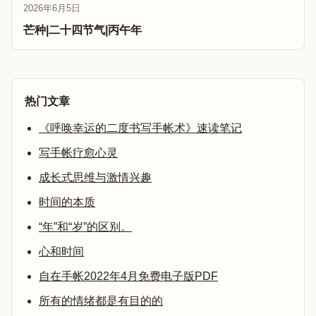
2026年6月5日
芒种|二十四节气|丙午年
热门文章
《呼唤幸运的二度书写手帐术》速读笔记
写手帐疗愈心灵
成长式思维与激情兴趣
时间的本质
“年”和“岁”的区别。
心和时间
自在手帐2022年4月免费电子版PDF
所有的情绪都是有目的的