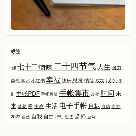
标签
二十四节气
七十二物候
人生
努力
pdf
幸福
成长
思考
情绪
勇气
学习
小红书
快乐
成功
手
手帐集市
时间
手帐PDF
未
改变
帐
手帐模板
电子手帐
生活
来
目标
生命
爱
自信
自在
梦想
选择
自我
自由
2023
自己
行动
过去
金句