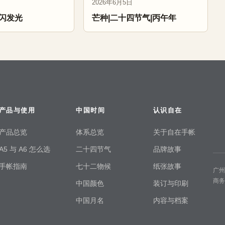
2026年6月5日
闪发光
芒种|二十四节气|丙午年
产品与使用
中国时间
认识自在
产品总览
体系总览
关于自在手帐
A5 与 A6 怎么选
二十四节气
品牌故事
手帐指南
七十二物候
纸张故事
广
商
中国颜色
装订与印刷
中国月名
内容与档案