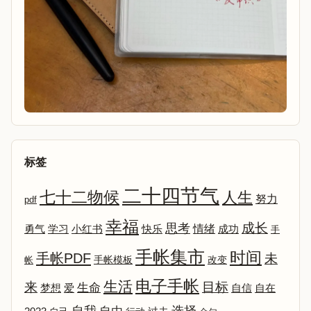
标签
二十四节气
七十二物候
人生
努力
pdf
幸福
成长
思考
情绪
勇气
学习
小红书
快乐
成功
手
手帐集市
时间
手帐PDF
未
改变
帐
手帐模板
电子手帐
生活
来
目标
生命
爱
自信
自在
梦想
选择