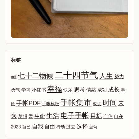
标签
二十四节气
七十二物候
人生
努力
pdf
幸福
成长
思考
情绪
勇气
学习
小红书
快乐
成功
手
手帐集市
时间
手帐PDF
未
改变
帐
手帐模板
电子手帐
生活
来
目标
生命
爱
自信
自在
梦想
选择
自我
自由
2023
自己
行动
过去
金句