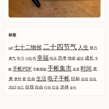
标签
二十四节气
七十二物候
人生
努力
pdf
幸福
成长
思考
情绪
勇气
学习
小红书
快乐
成功
手
手帐集市
时间
手帐PDF
未
改变
帐
手帐模板
电子手帐
生活
来
目标
生命
爱
自信
自在
梦想
选择
自我
自由
2023
自己
行动
过去
金句