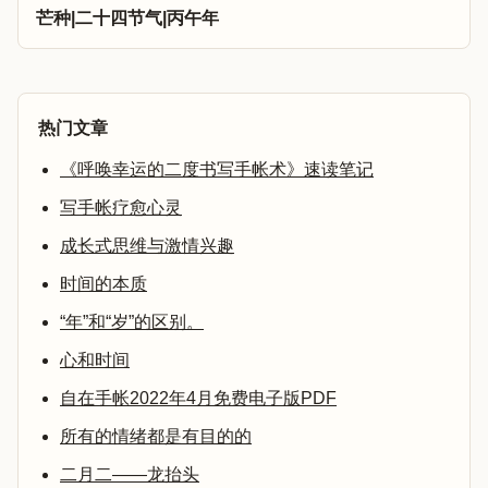
芒种|二十四节气|丙午年
热门文章
《呼唤幸运的二度书写手帐术》速读笔记
写手帐疗愈心灵
成长式思维与激情兴趣
时间的本质
“年”和“岁”的区别。
心和时间
自在手帐2022年4月免费电子版PDF
所有的情绪都是有目的的
二月二——龙抬头