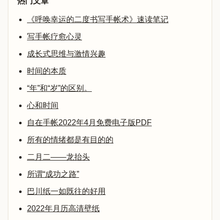
热门文章
《呼唤幸运的二度书写手帐术》速读笔记
写手帐疗愈心灵
成长式思维与激情兴趣
时间的本质
“年”和“岁”的区别。
心和时间
自在手帐2022年4月免费电子版PDF
所有的情绪都是有目的的
二月二——龙抬头
所谓“成功之路”
巴川纸一如既往的好用
2022年月历高清壁纸