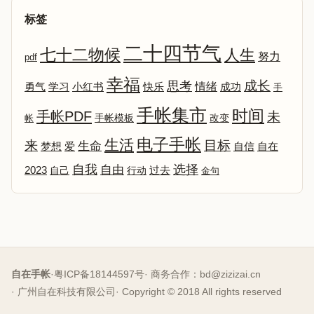
标签
二十四节气
七十二物候
人生
努力
pdf
幸福
成长
思考
情绪
勇气
学习
小红书
快乐
成功
手
手帐集市
时间
手帐PDF
未
改变
帐
手帐模板
电子手帐
生活
来
目标
生命
爱
自信
自在
梦想
选择
自我
自由
2023
自己
行动
过去
金句
自在手帐
·
粤ICP备18144597号
· 商务合作：
bd@zizizai.cn
· 广州自在科技有限公司
· Copyright © 2018 All rights reserved