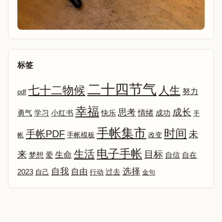
标签
二十四节气
七十二物候
人生
努力
pdf
幸福
成长
思考
情绪
勇气
学习
小红书
快乐
成功
手
手帐集市
时间
手帐PDF
未
改变
帐
手帐模板
电子手帐
生活
来
目标
生命
爱
自信
自在
梦想
选择
自我
自由
2023
自己
行动
过去
金句