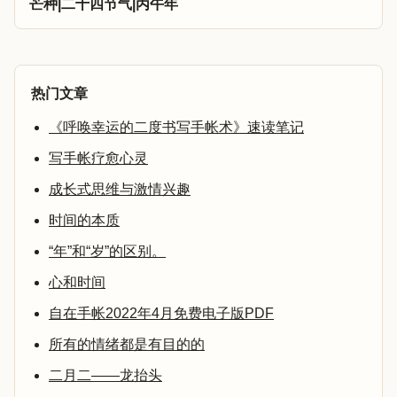
芒种|二十四节气|丙午年
热门文章
《呼唤幸运的二度书写手帐术》速读笔记
写手帐疗愈心灵
成长式思维与激情兴趣
时间的本质
“年”和“岁”的区别。
心和时间
自在手帐2022年4月免费电子版PDF
所有的情绪都是有目的的
二月二——龙抬头