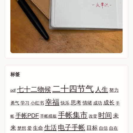
标签
二十四节气
七十二物候
人生
努力
pdf
幸福
成长
思考
情绪
勇气
学习
小红书
快乐
成功
手
手帐集市
时间
手帐PDF
未
改变
帐
手帐模板
电子手帐
生活
来
目标
生命
爱
自信
自在
梦想