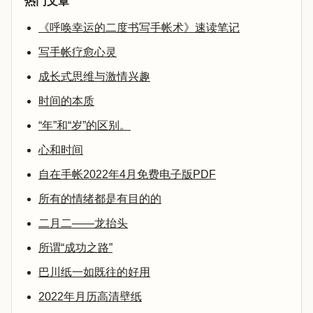
热门文章
《呼唤幸运的二度书写手帐术》速读笔记
写手帐疗愈心灵
成长式思维与激情兴趣
时间的本质
“年”和“岁”的区别。
心和时间
自在手帐2022年4月免费电子版PDF
所有的情绪都是有目的的
二月二——龙抬头
所谓“成功之路”
巴川纸一如既往的好用
2022年月历高清壁纸