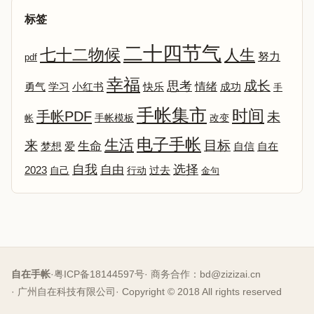
标签
二十四节气
七十二物候
人生
努力
pdf
幸福
成长
思考
情绪
勇气
学习
小红书
快乐
成功
手
手帐集市
时间
手帐PDF
未
改变
帐
手帐模板
电子手帐
生活
来
目标
生命
爱
自信
自在
梦想
选择
自我
自由
2023
自己
行动
过去
金句
自在手帐
·
粤ICP备18144597号
· 商务合作：
bd@zizizai.cn
· 广州自在科技有限公司
· Copyright © 2018 All rights reserved