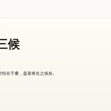
三候
时恒在于桑，盖蚕将生之候矣。