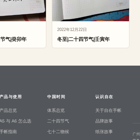
2022年12月22日
四节气|癸卯年
冬至|二十四节气|壬寅年
产品与使用
中国时间
认识自在
产品总览
体系总览
关于自在手帐
A5 与 A6 怎么选
二十四节气
品牌故事
手帐指南
七十二物候
纸张故事
广