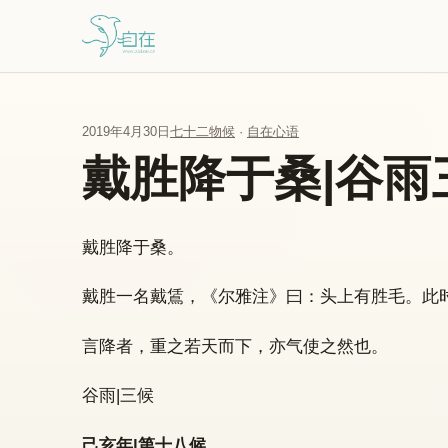
跳到主要内容
2019年4月30日
七十二物候
·
自在心语
戴胜降于桑|谷雨
戴胜降于桑。
戴胜一名戴鵀，《尔雅注》曰：头上有胜毛。此
言降者，重之若天而下，亦气使之然也。
谷雨|三候
己亥年|第十八候