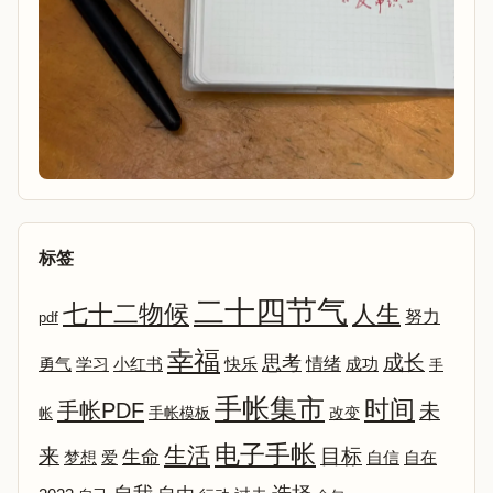
标签
二十四节气
七十二物候
人生
努力
pdf
幸福
成长
思考
情绪
勇气
学习
小红书
快乐
成功
手
手帐集市
时间
手帐PDF
未
改变
帐
手帐模板
电子手帐
生活
来
目标
生命
爱
自信
自在
梦想