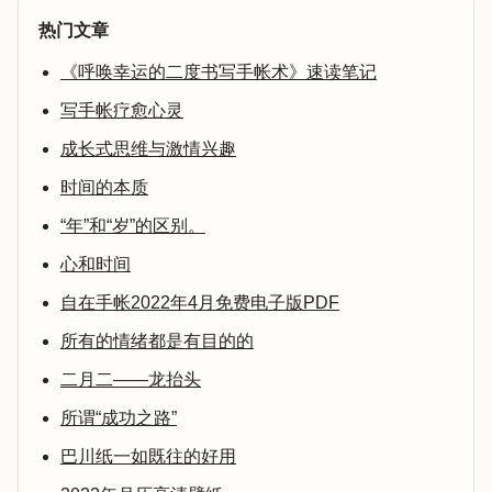
热门文章
《呼唤幸运的二度书写手帐术》速读笔记
写手帐疗愈心灵
成长式思维与激情兴趣
时间的本质
“年”和“岁”的区别。
心和时间
自在手帐2022年4月免费电子版PDF
所有的情绪都是有目的的
二月二——龙抬头
所谓“成功之路”
巴川纸一如既往的好用