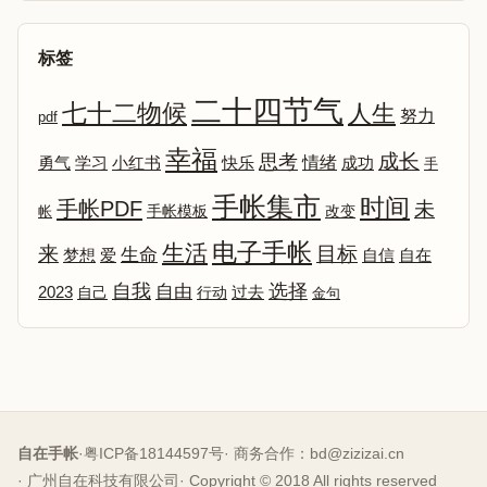
标签
二十四节气
七十二物候
人生
努力
pdf
幸福
成长
思考
情绪
勇气
学习
小红书
快乐
成功
手
手帐集市
时间
手帐PDF
未
改变
帐
手帐模板
电子手帐
生活
来
目标
生命
爱
自信
自在
梦想
选择
自我
自由
2023
自己
行动
过去
金句
自在手帐
·
粤ICP备18144597号
· 商务合作：
bd@zizizai.cn
· 广州自在科技有限公司
· Copyright © 2018 All rights reserved