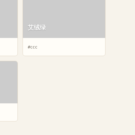
艾绒绿
#ccc