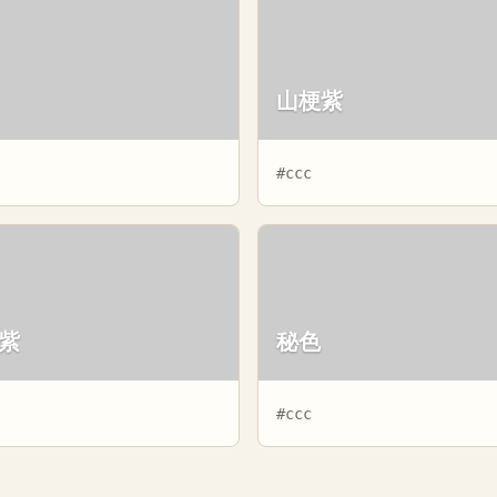
山梗紫
#ccc
紫
秘色
#ccc