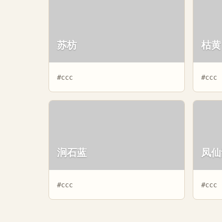
苏枋
枯黄
#ccc
#ccc
涧石蓝
凤仙
#ccc
#ccc