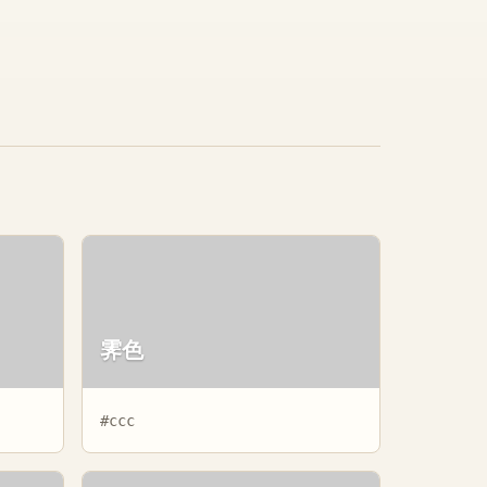
霁色
#ccc