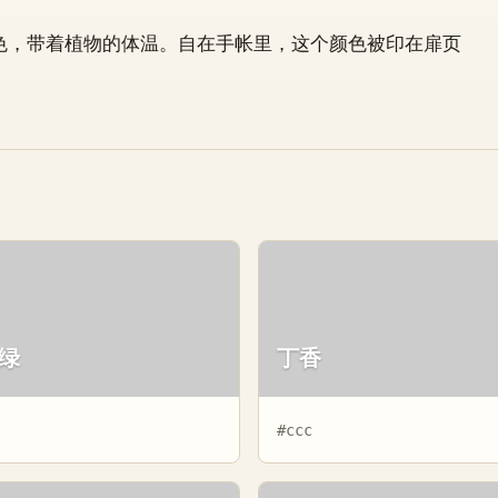
色，带着植物的体温。自在手帐里，这个颜色被印在扉页
。
绿
丁香
#ccc