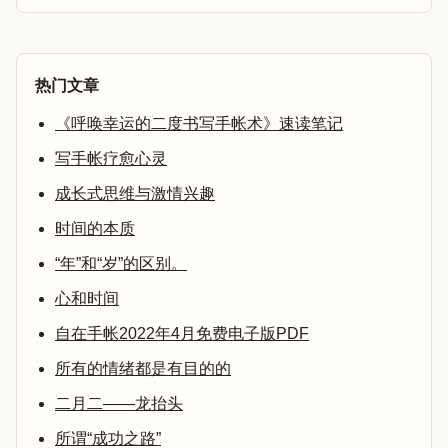
热门文章
《呼唤幸运的二度书写手帐术》速读笔记
写手帐疗愈心灵
成长式思维与激情兴趣
时间的本质
“年”和“岁”的区别。
心和时间
自在手帐2022年4月免费电子版PDF
所有的情绪都是有目的的
二月二——龙抬头
所谓“成功之路”