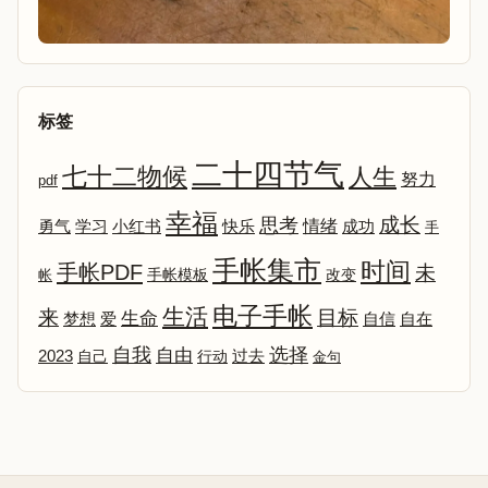
标签
二十四节气
七十二物候
人生
努力
pdf
幸福
成长
思考
情绪
勇气
学习
小红书
快乐
成功
手
手帐集市
时间
手帐PDF
未
改变
帐
手帐模板
电子手帐
生活
来
目标
生命
爱
自信
自在
梦想
选择
自我
自由
2023
自己
行动
过去
金句