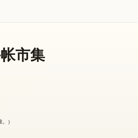
手帐市集
准。）