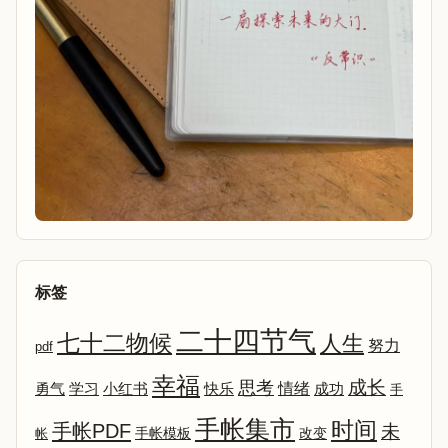
标签
二十四节气
七十二物候
人生
努力
pdf
幸福
成长
思考
情绪
勇气
学习
小红书
快乐
成功
手
手帐集市
时间
手帐PDF
未
改变
帐
手帐模板