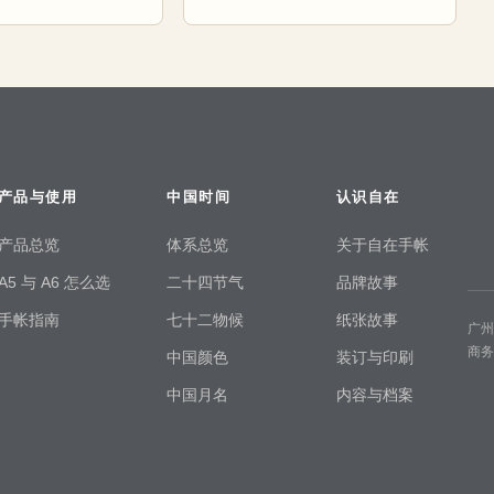
产品与使用
中国时间
认识自在
产品总览
体系总览
关于自在手帐
A5 与 A6 怎么选
二十四节气
品牌故事
手帐指南
七十二物候
纸张故事
广
商
中国颜色
装订与印刷
中国月名
内容与档案