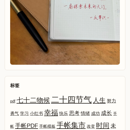
标签
二十四节气
七十二物候
人生
努力
pdf
幸福
成长
思考
情绪
勇气
学习
小红书
快乐
成功
手
手帐集市
时间
手帐PDF
未
改变
帐
手帐模板