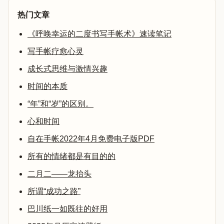
热门文章
《呼唤幸运的二度书写手帐术》速读笔记
写手帐疗愈心灵
成长式思维与激情兴趣
时间的本质
“年”和“岁”的区别。
心和时间
自在手帐2022年4月免费电子版PDF
所有的情绪都是有目的的
二月二——龙抬头
所谓“成功之路”
巴川纸一如既往的好用