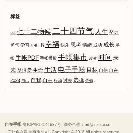
标签
二十四节气
七十二物候
人生
努力
pdf
幸福
成长
思考
情绪
勇气
学习
小红书
快乐
成功
手
手帐集市
时间
手帐PDF
未
改变
帐
手帐模板
电子手帐
生活
来
目标
生命
爱
自信
自在
梦想
选择
自我
自由
2023
自己
行动
过去
金句
自在手帐
·
粤ICP备18144597号
· 商务合作：
bd@zizizai.cn
· 广州自在科技有限公司
· Copyright © 2018 All rights reserved