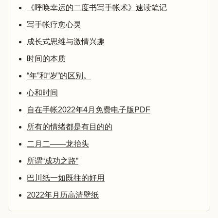
《呼唤幸运的二度书写手帐术》速读笔记
写手帐疗愈心灵
成长式思维与激情兴趣
时间的本质
“年”和“岁”的区别。
心和时间
自在手帐2022年4月免费电子版PDF
所有的情绪都是有目的的
二月二——龙抬头
所谓“成功之路”
巴川纸一如既往的好用
2022年月历高清壁纸