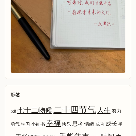
标签
二十四节气
七十二物候
人生
努力
pdf
幸福
成长
思考
情绪
勇气
学习
小红书
快乐
成功
手