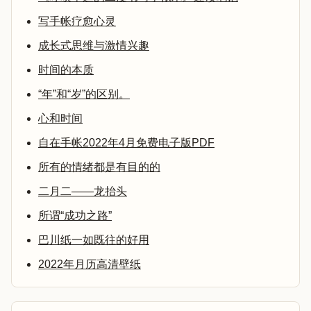
写手帐疗愈心灵
成长式思维与激情兴趣
时间的本质
“年”和“岁”的区别。
心和时间
自在手帐2022年4月免费电子版PDF
所有的情绪都是有目的的
二月二——龙抬头
所谓“成功之路”
巴川纸一如既往的好用
2022年月历高清壁纸