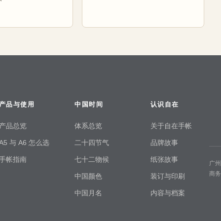
产品与使用
中国时间
认识自在
产品总览
体系总览
关于自在手帐
A5 与 A6 怎么选
二十四节气
品牌故事
手帐指南
七十二物候
纸张故事
广
商
中国颜色
装订与印刷
中国月名
内容与档案